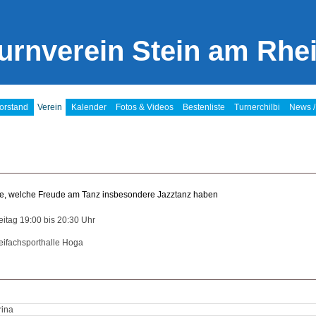
urnverein Stein am Rhe
orstand
Verein
Kalender
Fotos & Videos
Bestenliste
Turnerchilbi
News /
le, welche Freude am Tanz insbesondere Jazztanz haben
eitag 19:00 bis 20:30 Uhr
eifachsporthalle Hoga
rina