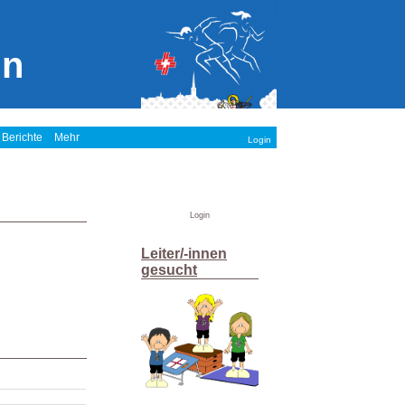
in
 Berichte
Mehr
Login
Login
Leiter/-innen
gesucht