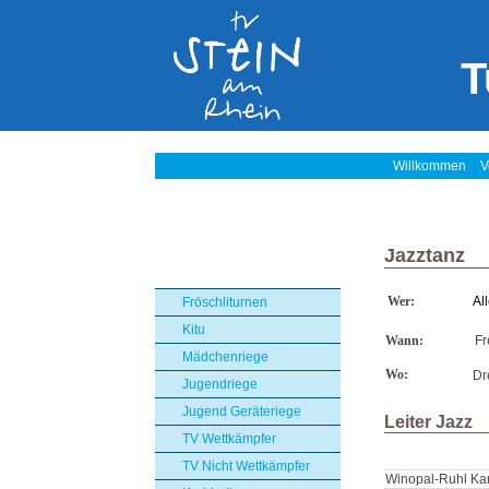
T
Willkommen
V
Jazztanz
Wer:
Al
Fröschliturnen
Kitu
Wann:
Fr
Mädchenriege
Wo:
Dr
Jugendriege
Jugend Geräteriege
Leiter Jazz
TV Wettkämpfer
TV Nicht Wettkämpfer
Winopal-Ruhl Ka