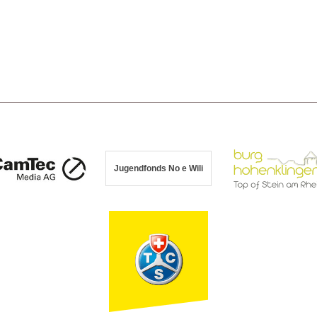
Jugendfonds No e Wili