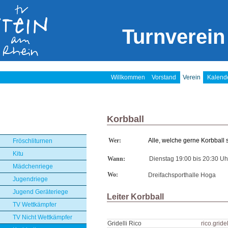
Turnverein
Willkommen
Vorstand
Verein
Kalend
Korbball
Wer:
Alle, welche gerne Korbball 
Fröschliturnen
Kitu
Wann:
Dienstag 19:00 bis 20:30 Uh
Mädchenriege
Wo:
Dreifachsporthalle Hoga
Jugendriege
Jugend Geräteriege
Leiter Korbball
TV Wettkämpfer
TV Nicht Wettkämpfer
Gridelli Rico
rico.grid