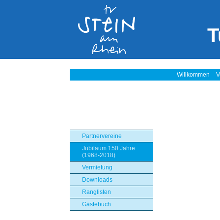
T
Willkommen
V
Partnervereine
Jubiläum 150 Jahre
(1968-2018)
Vermietung
Downloads
Ranglisten
Gästebuch