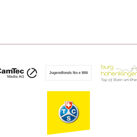
Jugendfonds No e Wili