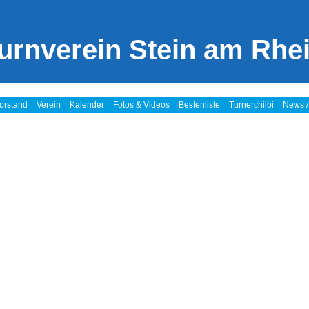
urnverein Stein am Rhe
orstand
Verein
Kalender
Fotos & Videos
Bestenliste
Turnerchilbi
News /