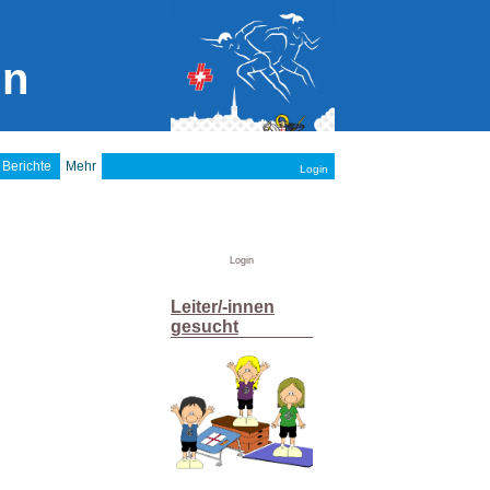
in
 Berichte
Mehr
Login
Login
Leiter/-innen
gesucht