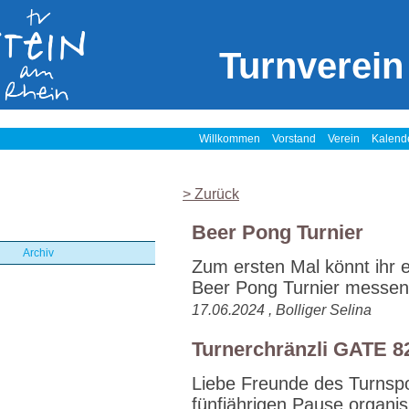
Turnverein
Willkommen
Vorstand
Verein
Kalend
> Zurück
Beer Pong Turnier
Archiv
Zum ersten Mal könnt ihr 
Beer Pong Turnier messen!
17.06.2024 , Bolliger Selina
Turnerchränzli GATE 8
Liebe Freunde des Turnspor
fünfjährigen Pause organisi