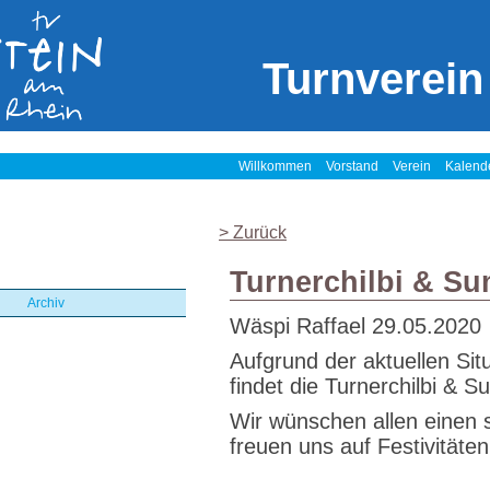
Turnverein
Willkommen
Vorstand
Verein
Kalend
> Zurück
Turnerchilbi & S
Archiv
Wäspi Raffael
29.05.2020
Aufgrund der aktuellen Si
findet die Turnerchilbi & S
Wir wünschen allen einen
freuen uns auf Festivitäte