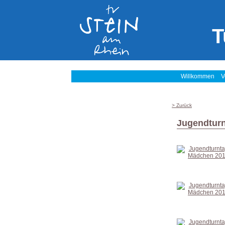
T
Willkommen
V
> Zurück
Jugendtur