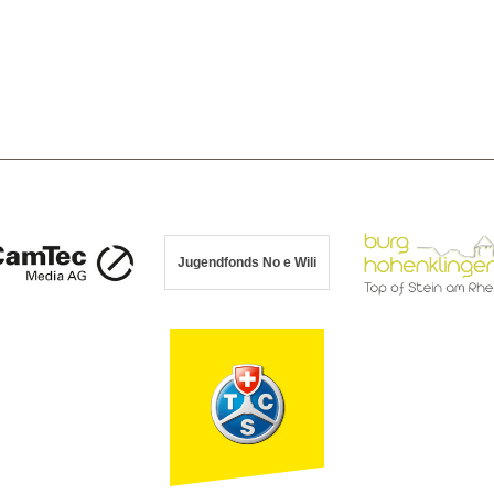
Jugendfonds No e Wili