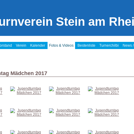
urnverein Stein am Rhe
orstand
Verein
Kalender
Fotos & Videos
Bestenliste
Turnerchilbi
News /
ntag Mädchen 2017