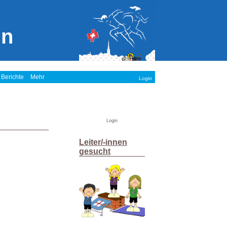
in
 Berichte
Mehr
Login
Login
Leiter/-innen
gesucht