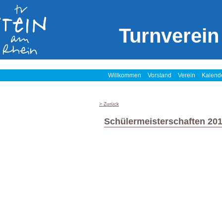
Turnverein
Willkommen
Vorstand
Verein
Kalend
> Zurück
Schülermeisterschaften 20