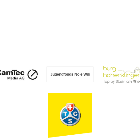
Jugendfonds No e Wili