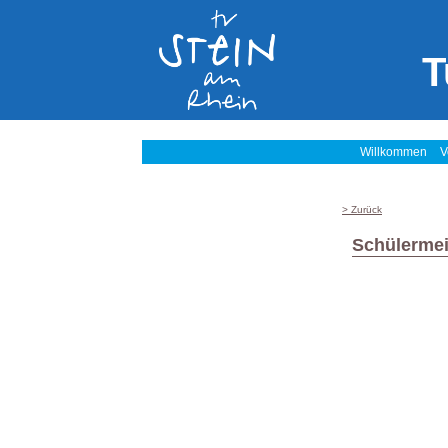
T
Willkommen
V
> Zurück
Schülermei