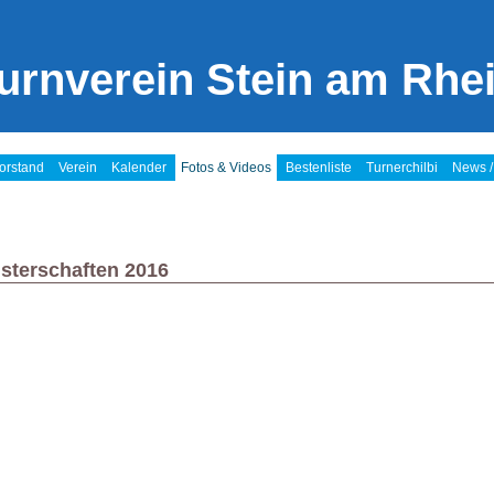
urnverein Stein am Rhe
orstand
Verein
Kalender
Fotos & Videos
Bestenliste
Turnerchilbi
News /
sterschaften 2016