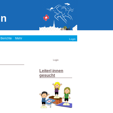
in
 Berichte
Mehr
Login
Login
Leiter/-innen
gesucht