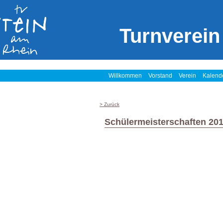
Turnverein
Willkommen
Vorstand
Verein
Kalend
> Zurück
Schülermeisterschaften 20