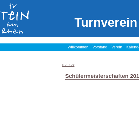
Turnverein
Willkommen
Vorstand
Verein
Kalend
> Zurück
Schülermeisterschaften 20