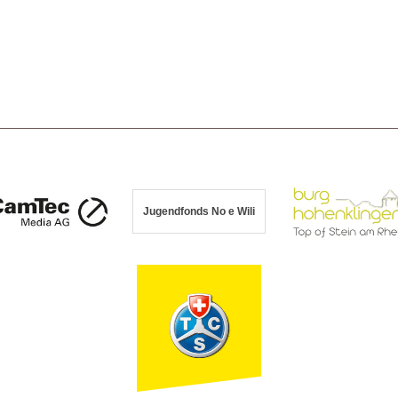
Jugendfonds No e Wili