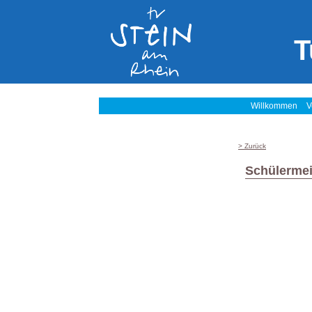
T
Willkommen
V
> Zurück
Schülermei