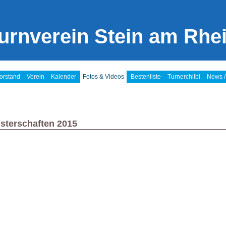
urnverein Stein am Rhe
orstand
Verein
Kalender
Fotos & Videos
Bestenliste
Turnerchilbi
News /
sterschaften 2015