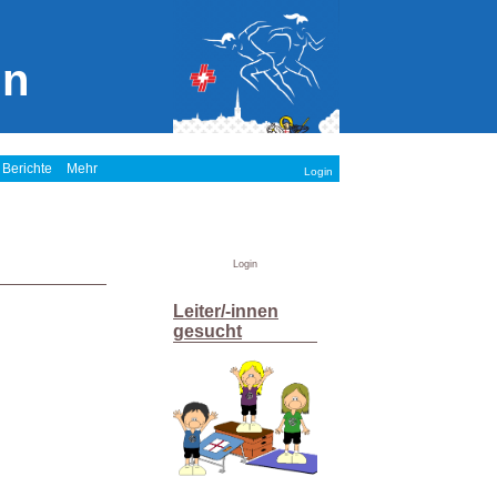
in
 Berichte
Mehr
Login
Login
Leiter/-innen
gesucht