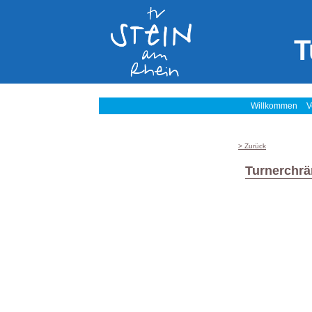
T
Willkommen
V
> Zurück
Turnerchrä