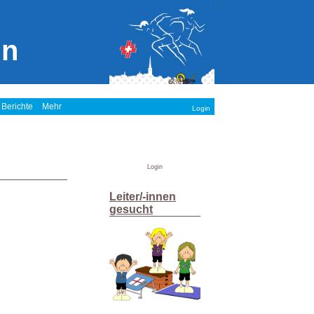
in
 Berichte
Mehr
Login
Login
Leiter/-innen
gesucht