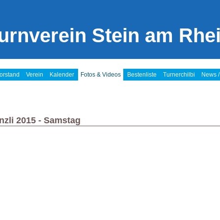
urnverein Stein am Rhe
orstand
Verein
Kalender
Fotos & Videos
Bestenliste
Turnerchilbi
News /
nzli 2015 - Samstag