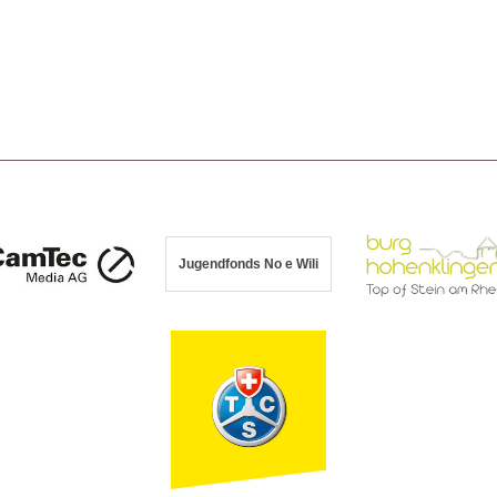
Jugendfonds No e Wili