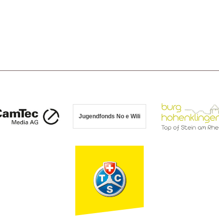
Jugendfonds No e Wili