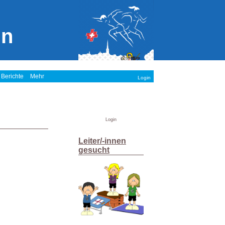
in
 Berichte
Mehr
Login
Login
Leiter/-innen
gesucht