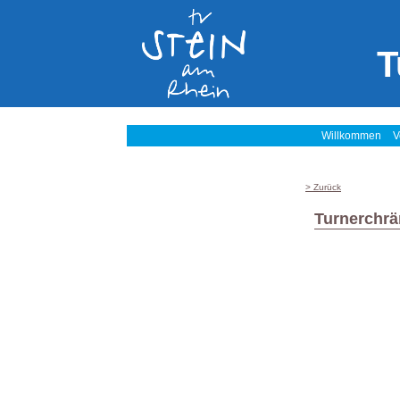
T
Willkommen
V
> Zurück
Turnerchrä