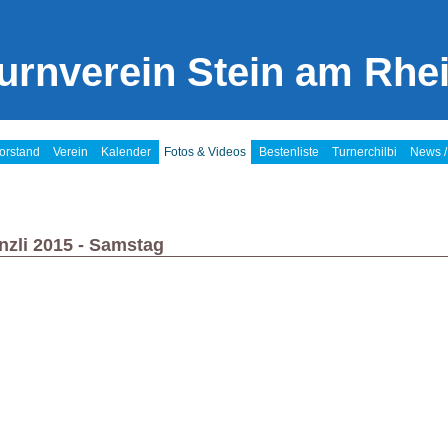
urnverein Stein am Rhe
orstand
Verein
Kalender
Fotos & Videos
Bestenliste
Turnerchilbi
News /
nzli 2015 - Samstag