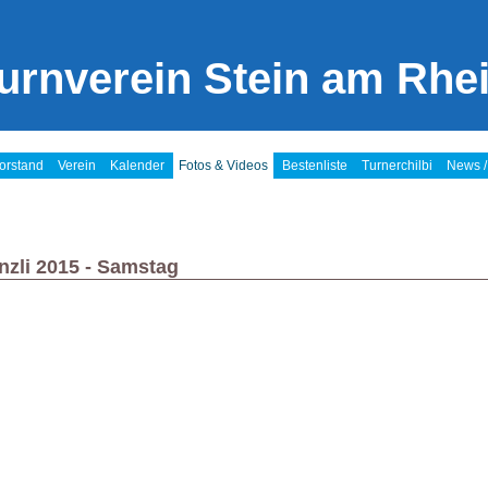
urnverein Stein am Rhe
orstand
Verein
Kalender
Fotos & Videos
Bestenliste
Turnerchilbi
News /
nzli 2015 - Samstag