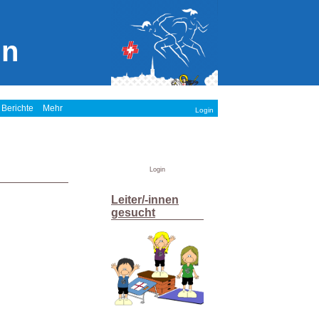
in
 Berichte
Mehr
Login
Login
Leiter/-innen
gesucht