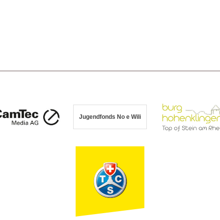
Jugendfonds No e Wili