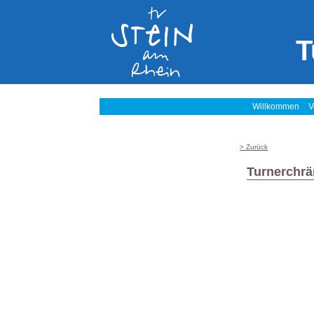
T
Willkommen
V
> Zurück
Turnerchrä