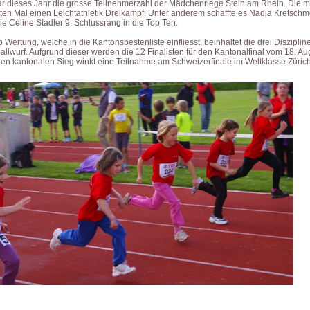
ar dieses Jahr die grosse Teilnehmerzahl der Mädchenriege Stein am Rhein. Die me
sten Mal einen Leichtathletik Dreikampf. Unter anderem schaffte es Nadja Kretschm
e Cèline Stadler 9. Schlussrang in die Top Ten.
Wertung, welche in die Kantonsbestenliste einfliesst, beinhaltet die drei Diszipli
llwurf. Aufgrund dieser werden die 12 Finalisten für den Kantonalfinal vom 18. Au
igen kantonalen Sieg winkt eine Teilnahme am Schweizerfinale im Weltklasse Züric