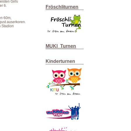
isten Girls
er 6.
Fröschliturnen
nen 60m,
gust auserkoren.
h Stadion
MUKI_Turnen
Kinderturnen