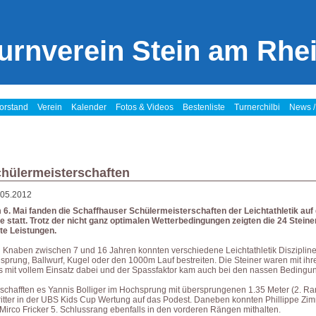
urnverein Stein am Rhe
orstand
Verein
Kalender
Fotos & Videos
Bestenliste
Turnerchilbi
News /
hülermeisterschaften
.05.2012
. Mai fanden die Schaffhauser Schülermeisterschaften der Leichtathletik auf
 statt. Trotz der nicht ganz optimalen Wetterbedingungen zeigten die 24 Stein
te Leistungen.
Knaben zwischen 7 und 16 Jahren konnten verschiedene Leichtathletik Diszipline
prung, Ballwurf, Kugel oder den 1000m Lauf bestreiten. Die Steiner waren mit ihr
ets mit vollem Einsatz dabei und der Spassfaktor kam auch bei den nassen Bedingu
 schafften es Yannis Bolliger im Hochsprung mit übersprungenen 1.35 Meter (2. Ra
ritter in der UBS Kids Cup Wertung auf das Podest. Daneben konnten Phillippe Z
irco Fricker 5. Schlussrang ebenfalls in den vorderen Rängen mithalten.