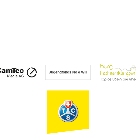
Jugendfonds No e Wili