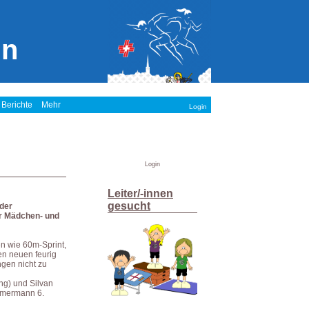
in
 Berichte
Mehr
Login
Login
Leiter/-innen
gesucht
 der
er Mädchen- und
n wie 60m-Sprint,
en neuen feurig
ngen nicht zu
ng) und Silvan
immermann 6.