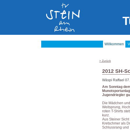
T
Willkommen
V
> Zurück
2012 SH-Sc
Wäspi Raffael
07
Am Sonntag dem 6
Munotsportanlage
Jugendriegler gu
Die Mädchen und 
Weitsprung, Hochs
roten T-Shirts st
kurz.
Aus Steiner Sicht
Kretschmer als D
Schlussrang und M