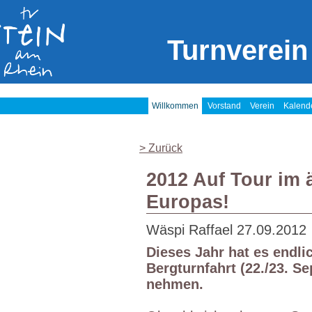
Turnverein
Willkommen
Vorstand
Verein
Kalend
> Zurück
2012 Auf Tour im 
Europas!
Wäspi Raffael
27.09.2012
Dieses Jahr hat es endli
Bergturnfahrt (22./23. S
nehmen.