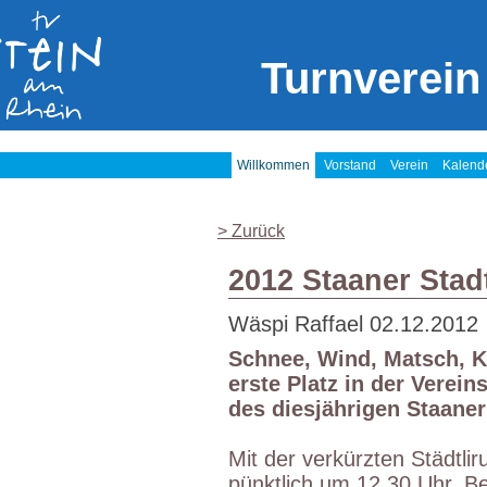
Turnverein
Willkommen
Vorstand
Verein
Kalend
> Zurück
2012 Staaner Stad
Wäspi Raffael
02.12.2012
Schnee, Wind, Matsch, Kä
erste Platz in der Verein
des diesjährigen Staaner
Mit der verkürzten Städtli
pünktlich um 12.30 Uhr. B