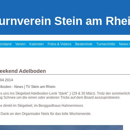
urnverein Stein am Rhe
orstand
Verein
Kalender
Fotos & Videos
Bestenliste
Turnerchilbi
News /
Weekend Adelboden
.04.2014
boden - News | TV Stein am Rhein
s uns ins Skigebiet Adelboden-Lenk "dänk" ;) (29 & 30 März). Trotz der sommerli
g Schnee um die einen oder anderen Tricks auf dem Board auszuprobieren.
e direkt im Skigebiet, im Berggasthaus Hahnenmoos.
Dank an den Organisator Niels für das tolle Wochenende.