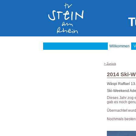
T
Willkommen
V
> Zurück
2014 Ski-
Wäspi Raffael
13
Ski-Weekend Adel
Dieses Jahr zog e
gab es noch genu
Übernachtet wurd
Nochmals besten 