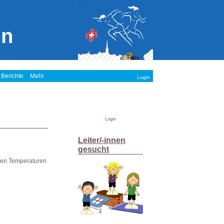
in
 Berichte
Mehr
Login
Login
Leiter/-innen
gesucht
chen Temperaturen