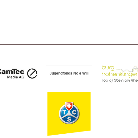
Jugendfonds No e Wili