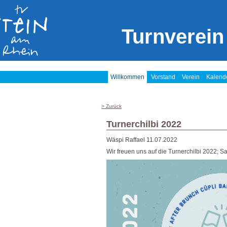
Turnverein
Willkommen
Vorstand
Verein
Kalend
> Zurück
Turnerchilbi 2022
Wäspi Raffael
11.07.2022
Wir freuen uns auf die Turnerchilbi 2022; Sa