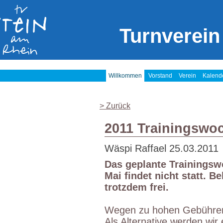
Turnverein
Willkommen
Vorstand
Verein
Kalend
> Zurück
2011 Trainingswo
Wäspi Raffael
25.03.2011
Das geplante Trainingsw
Mai findet nicht statt. 
trotzdem frei.
Wegen zu hohen Gebühren 
Als Alternative werden wir 